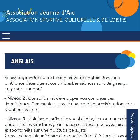
Skip
to
Association Jeanne d'Arc
content
ASSOCIATION SPORTIVE, CULTURELLE & DE LOISIRS
ANGLAIS
Venez apprendre ou perfectionner votre anglais dans une
ambiance détendue et conviviale. Les séances sont dirigées par
un professeur natif.
–
Niveau 2
: Consolider et développer vos compétences
linguistiques. Communiquer avec une certaine précision dans des
situations variées.
Accès rapide
–
Niveau 3
: Maîtriser et affiner le vocabulaire, les tournures de
phrases et les structures grammaticales. S’exprimer avec aisance
et spontanéité sur une multitude de sujets.
Conversation intermédiaire et avancée : Priorité à l’oral! Travailler