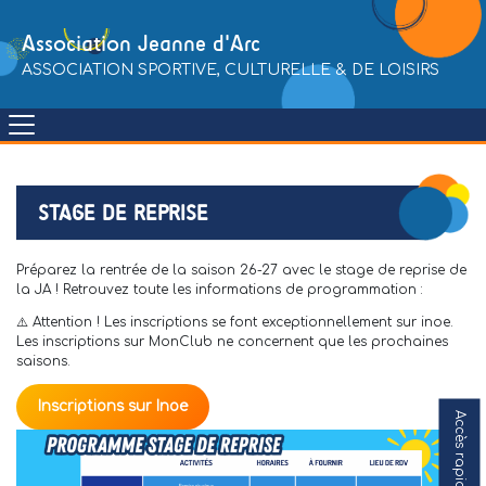
Skip
to
Association Jeanne d'Arc
content
ASSOCIATION SPORTIVE, CULTURELLE & DE LOISIRS
STAGE DE REPRISE
Préparez la rentrée de la saison 26-27 avec le stage de reprise de
la JA ! Retrouvez toute les informations de programmation :
⚠️ Attention ! Les inscriptions se font exceptionnellement sur inoe.
Les inscriptions sur MonClub ne concernent que les prochaines
saisons.
Inscriptions sur Inoe
Accès rapide