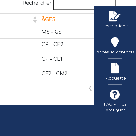
Rechercher:
ÂGES
Inscriptions
MS – GS
CP – CE2
Accès et contacts
CP – CE1
TÉLÉCHARGER 
CE2 – CM2
Plaquette
❮
1
❯
FAQ – Infos
pratiques