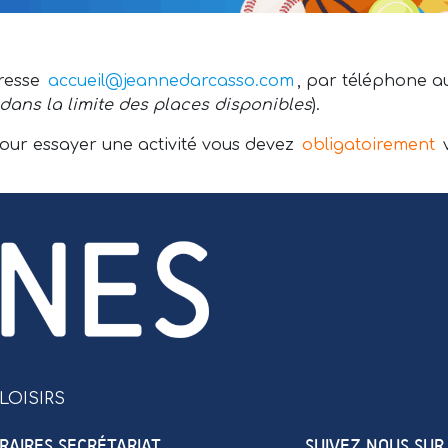
dresse
accueil@jeannedarcasso.com
, par téléphone au
dans la limite des places disponibles
).
Pour essayer une activité vous devez
obligatoirement
v
LOISIRS
RAIRES SECRÉTARIAT
SUIVEZ NOUS SUR 