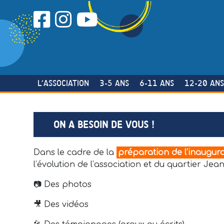
Skip
to
content
L’ASSOCIATION
3-5 ANS
6-11 ANS
12-20 AN
ON A BESOIN DE VOUS !
Dans le cadre de la
préparation de l’inaugur
l’évolution de l’association et du quartier J
📷 Des photos
🎥 Des vidéos