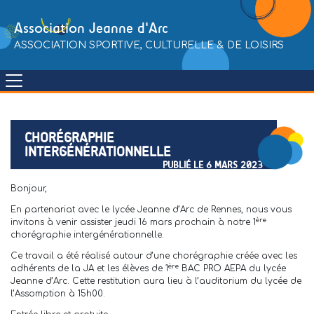
Skip
to
Association Jeanne d'Arc
content
ASSOCIATION SPORTIVE, CULTURELLE & DE LOISIRS
CHORÉGRAPHIE
INTERGÉNÉRATIONNELLE
PUBLIÉ LE 6 MARS 2023
Bonjour,
En partenariat avec le lycée Jeanne d’Arc de Rennes, nous vous
ère
invitons à venir assister jeudi 16 mars prochain à notre 1
chorégraphie intergénérationnelle.
Ce travail a été réalisé autour d’une chorégraphie créée avec les
ère
adhérents de la JA et les élèves de 1
BAC PRO AEPA du lycée
Jeanne d’Arc. Cette restitution aura lieu à l’auditorium du lycée de
l’Assomption à 15h00.